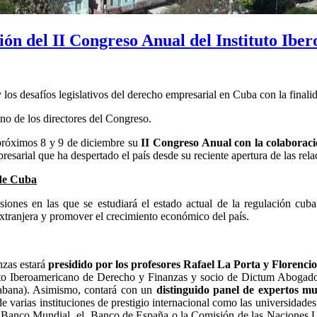
ón del II Congreso Anual del Instituto Ibe
 los desafíos legislativos del derecho empresarial en Cuba con la finalid
o de los directores del Congreso.
próximos 8 y 9 de diciembre su
II Congreso Anual con la colaborac
resarial que ha despertado el país desde su reciente apertura de las re
 de Cuba
iones en las que se estudiará el estado actual de la regulación cuban
extranjera y promover el crecimiento económico del país.
nzas estará
presidido por los profesores Rafael La Porta y Florencio
ituto Iberoamericano de Derecho y Finanzas y socio de Dictum Abogad
Habana). Asimismo, contará con un
distinguido panel de expertos mu
 varias instituciones de prestigio internacional como las universida
el Banco Mundial, el Banco de España o la Comisión de las Naciones 