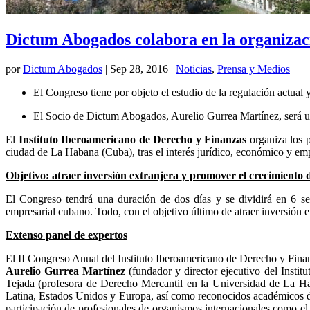
Dictum Abogados colabora en la organizaci
por
Dictum Abogados
|
Sep 28, 2016
|
Noticias
,
Prensa y Medios
El Congreso tiene por objeto el estudio de la regulación actual y
El Socio de Dictum Abogados, Aurelio Gurrea Martínez, será un
El
Instituto Iberoamericano de Derecho y Finanzas
organiza los 
ciudad de La Habana (Cuba), tras el interés jurídico, económico y emp
Objetivo: atraer inversión extranjera y promover el crecimiento
El Congreso tendrá una duración de dos días y se dividirá en 6 ses
empresarial cubano. Todo, con el objetivo último de atraer inversión 
Extenso panel de expertos
El II Congreso Anual del Instituto Iberoamericano de Derecho y Fina
Aurelio Gurrea Martínez
(fundador y director ejecutivo del Inst
Tejada (profesora de Derecho Mercantil en la Universidad de La 
Latina, Estados Unidos y Europa, así como reconocidos académicos de
participación de profesionales de organismos internacionales como 