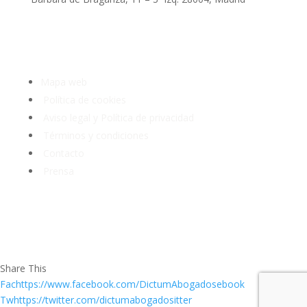
Tlf: 91 3913399
Mapa web
Política de cookies
Aviso legal y Política de privacidad
Términos y condiciones
Contacto
Prensa
Share This
Fachttps://www.facebook.com/DictumAbogadosebook
Twhttps://twitter.com/dictumabogadositter