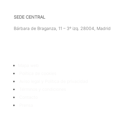
SEDE CENTRAL
Bárbara de Braganza, 11 – 3º izq. 28004, Madrid
Tlf: 91 3913399
Mapa web
Política de cookies
Aviso legal y Política de privacidad
Términos y condiciones
Contacto
Prensa