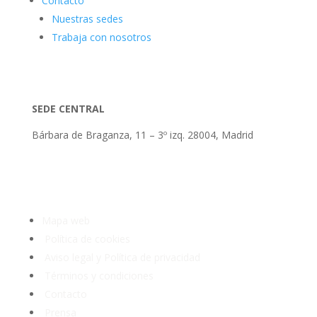
Contacto
Nuestras sedes
Trabaja con nosotros
SEDE CENTRAL
Bárbara de Braganza, 11 – 3º izq. 28004, Madrid
Tlf: 91 3913399
Mapa web
Política de cookies
Aviso legal y Política de privacidad
Términos y condiciones
Contacto
Prensa