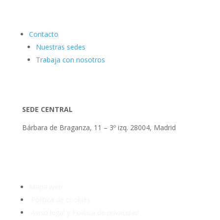
Contacto
Nuestras sedes
Trabaja con nosotros
SEDE CENTRAL
Bárbara de Braganza, 11 – 3º izq. 28004, Madrid
Tlf: 91 3913399
Mapa web
Política de cookies
Aviso legal y Política de privacidad