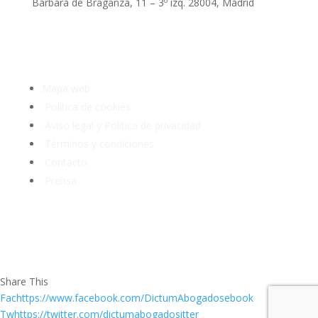
Bárbara de Braganza, 11 – 3º izq. 28004, Madrid
Tlf: 91 3913399
Mapa web
Política de cookies
Aviso legal y Política de privacidad
Términos y condiciones
Contacto
Prensa
Share This
Fachttps://www.facebook.com/DictumAbogadosebook
Twhttps://twitter.com/dictumabogadositter