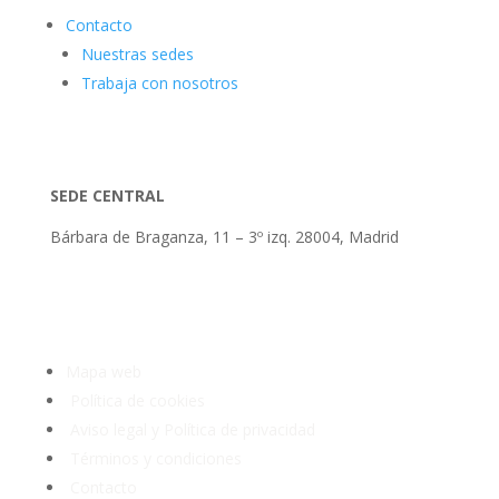
Contacto
Nuestras sedes
Trabaja con nosotros
SEDE CENTRAL
Bárbara de Braganza, 11 – 3º izq. 28004, Madrid
Tlf: 91 3913399
Mapa web
Política de cookies
Aviso legal y Política de privacidad
Términos y condiciones
Contacto