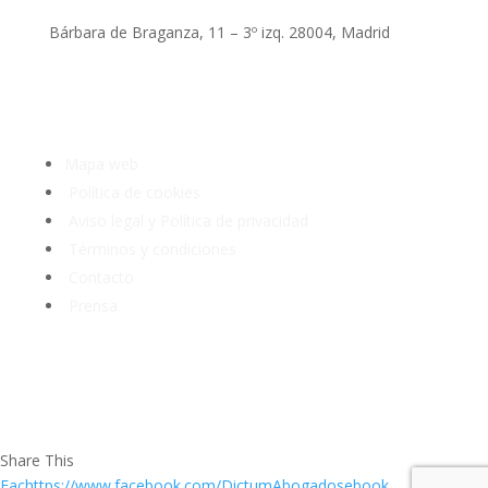
Bárbara de Braganza, 11 – 3º izq. 28004, Madrid
Tlf: 91 3913399
Mapa web
Política de cookies
Aviso legal y Política de privacidad
Términos y condiciones
Contacto
Prensa
Share This
Fachttps://www.facebook.com/DictumAbogadosebook