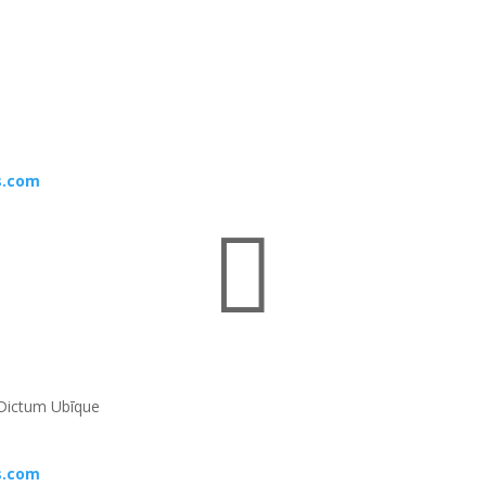
s.com

Dictum Ubīque
s.com