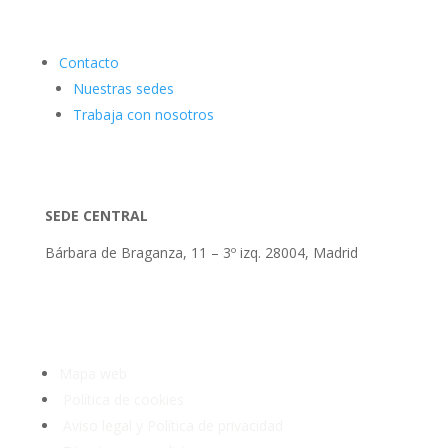
Contacto
Nuestras sedes
Trabaja con nosotros
SEDE CENTRAL
Bárbara de Braganza, 11 – 3º izq. 28004, Madrid
Tlf: 91 3913399
Mapa web
Política de cookies
Aviso legal y Política de privacidad