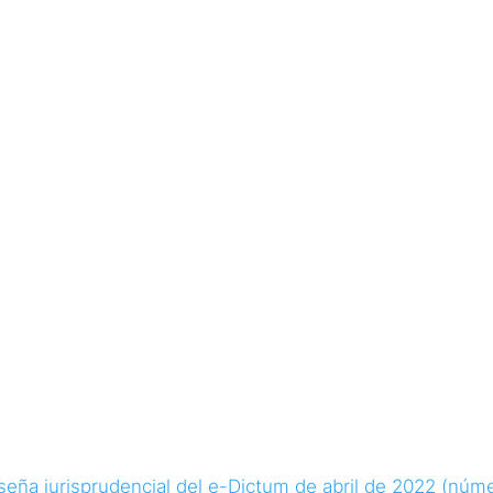
JURISPRUDENCIA
NEWSLETTER E-DICTVM
NOTICIAS
encia e-Dictum nº120, a
2022
POR
CECILIO MOLINA HERNÁNDEZ
|
ABR 10, 2022
eña jurisprudencial del e-Dictum de abril de 2022 (núme