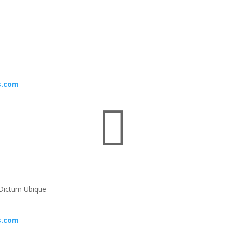
s.com

Dictum Ubīque
s.com