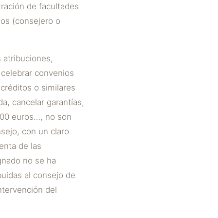
tración de facultades
dos (consejero o
s atribuciones,
; celebrar convenios
créditos o similares
da, cancelar garantías,
.000 euros…, no son
sejo, con un claro
enta de las
ugnado no se ha
buidas al consejo de
ntervención del