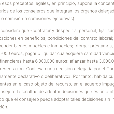
n esos preceptos legales, en principio, supone la concen
arios de los consejeros que integran los órganos delega
 o comisión o comisiones ejecutivas).
considera que «contratar y despedir al personal, fijar su
ipaciones en beneficios, condiciones del contrato laboral
 vender bienes muebles e inmuebles; otorgar préstamos, 
0.000 euros; pagar o liquidar cualesquiera cantidad venci
financieras hasta 6.000.000 euros; afianzar hasta 3.000
resentación. Conllevan una decisión delegada por el Con
eramente declarativo o deliberativo». Por tanto, habida cu
rentes en el caso objeto del recurso, en el acuerdo imp
sejero la facultad de adoptar decisiones que están atri
o que el consejero pueda adoptar tales decisiones sin i
ción.