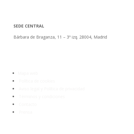
SEDE CENTRAL
Bárbara de Braganza, 11 – 3º izq. 28004, Madrid
Tlf: 91 3913399
Mapa web
Política de cookies
Aviso legal y Política de privacidad
Términos y condiciones
Contacto
Prensa