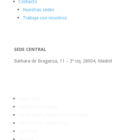
Contacto
Nuestras sedes
Trabaja con nosotros
SEDE CENTRAL
Bárbara de Braganza, 11 – 3º izq. 28004, Madrid
Tlf: 91 3913399
Mapa web
Política de cookies
Aviso legal y Política de privacidad
Términos y condiciones
Contacto
Prensa