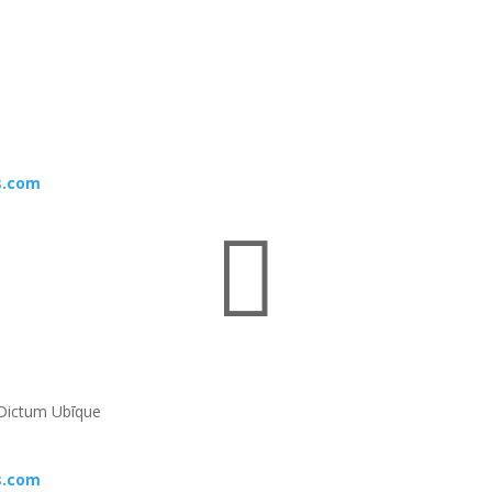
s.com

Dictum Ubīque
s.com