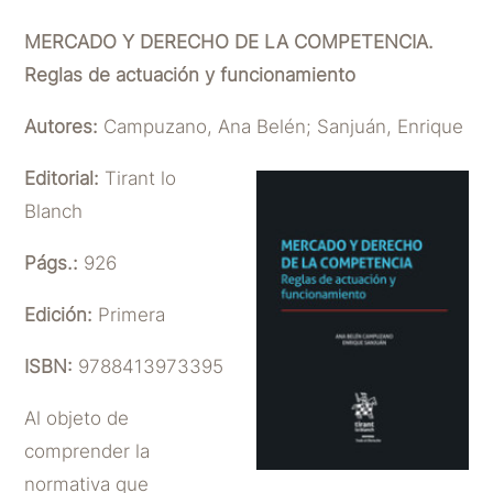
MERCADO Y DERECHO DE LA COMPETENCIA.
Reglas de actuación y funcionamiento
Autores:
Campuzano, Ana Belén; Sanjuán, Enrique
Editorial:
Tirant lo
Blanch
Págs.:
926
Edición:
Primera
ISBN:
9788413973395
Al objeto de
comprender la
normativa que