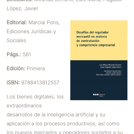
López, Javier
Editorial:
Marcial Pons,
Ediciones Jurídicas y
Sociales
Págs.:
561
Edición:
Primera
ISBN:
9788413812557
Los bienes digitales, los
extraordinarios
desarrollos de la inteligencia artificial y su
aplicación a los procesos productivos, así como
los nuevos mercados y operadores surgidos a su