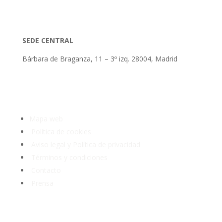
SEDE CENTRAL
Bárbara de Braganza, 11 – 3º izq. 28004, Madrid
Tlf: 91 3913399
Mapa web
Política de cookies
Aviso legal y Política de privacidad
Términos y condiciones
Contacto
Prensa