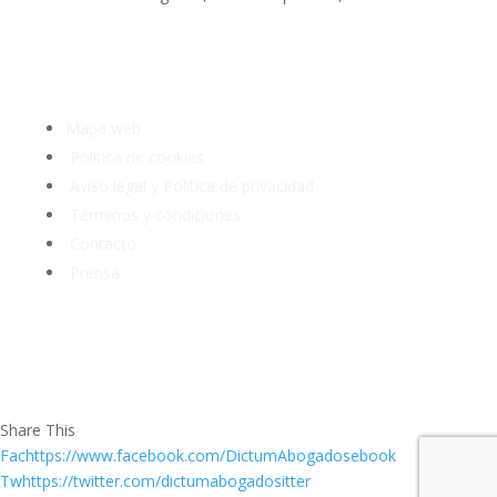
Tlf: 91 3913399
Mapa web
Política de cookies
Aviso legal y Política de privacidad
Términos y condiciones
Contacto
Prensa
Share This
Fachttps://www.facebook.com/DictumAbogadosebook
Twhttps://twitter.com/dictumabogadositter