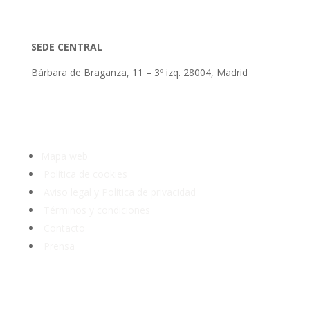
SEDE CENTRAL
Bárbara de Braganza, 11 – 3º izq. 28004, Madrid
Tlf: 91 3913399
Mapa web
Política de cookies
Aviso legal y Política de privacidad
Términos y condiciones
Contacto
Prensa