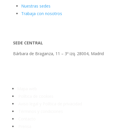
Nuestras sedes
Trabaja con nosotros
SEDE CENTRAL
Bárbara de Braganza, 11 – 3º izq. 28004, Madrid
Tlf: 91 3913399
Mapa web
Política de cookies
Aviso legal y Política de privacidad
Términos y condiciones
Contacto
Prensa