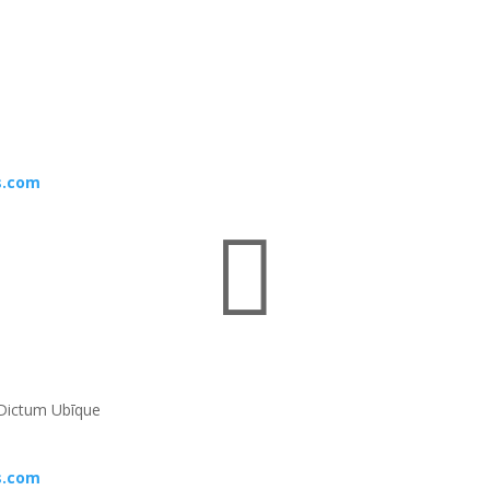
s.com

Dictum Ubīque
s.com