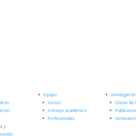
Equipo
Investigació
dicas
Socios
Líneas de 
ación
Consejo académico
Publicacio
Profesionales
Seminario
a y
uración