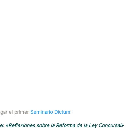
VENTOS REALIZADOS
NOVEDADES Y EVENTOS
SEMINARIOS DI
1er Seminario Dictum
POR
DICTUM ABOGADOS
|
OCT 4, 2011
ugar el primer
Seminario Dictum
:
e: «
Reflexiones sobre la Reforma de la Ley Concursal»