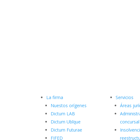
La firma
Servicios
Nuestos orígenes
Áreas jurí
Dictum LAB
Administr
Dictum Ubīque
concursal
Dictum Futurae
Insolvenci
FIFED
reestruct