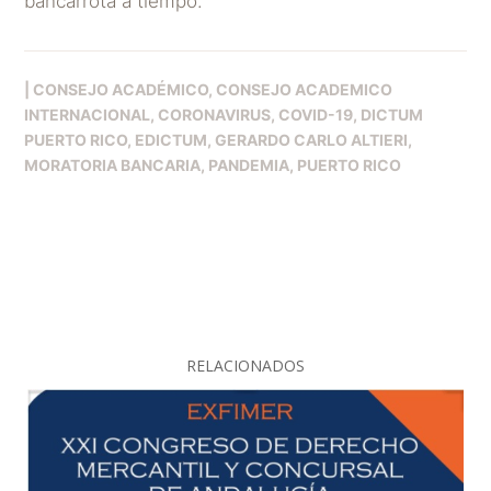
bancarrota a tiempo.
|
CONSEJO ACADÉMICO
CONSEJO ACADEMICO
INTERNACIONAL
CORONAVIRUS
COVID-19
DICTUM
PUERTO RICO
EDICTUM
GERARDO CARLO ALTIERI
MORATORIA BANCARIA
PANDEMIA
PUERTO RICO
RELACIONADOS