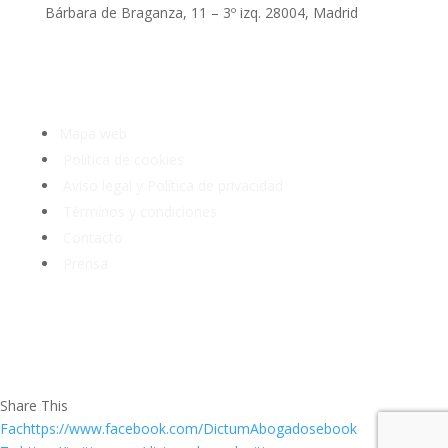
Bárbara de Braganza, 11 – 3º izq. 28004, Madrid
Tlf: 91 3913399
Mapa web
Política de cookies
Aviso legal y Política de privacidad
Términos y condiciones
Contacto
Prensa
Share This
Fachttps://www.facebook.com/DictumAbogadosebook