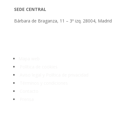
SEDE CENTRAL
Bárbara de Braganza, 11 – 3º izq. 28004, Madrid
Tlf: 91 3913399
Mapa web
Política de cookies
Aviso legal y Política de privacidad
Términos y condiciones
Contacto
Prensa