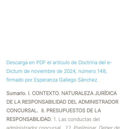
ante el incumplimiento de
la contingencia en caso de
créditos por aval
POR
ESPERANZA GALLEGO SÁNCHEZ
|
NOV 12, 2024
Descarga en PDF el artículo de Doctrina del e-
Dictum de noviembre de 2024, número 148,
firmado por Esperanza Gallego Sánchez
Sumario. I. CONTEXTO. NATURALEZA JURÍDICA
DE LA RESPONSABILIDAD DEL ADMINISTRADOR
CONCURSAL. II. PRESUPUESTOS DE LA
RESPONSABILIDAD
. 1. Las conductas del
administrador concursal.
1.1. Preliminar. Deber de