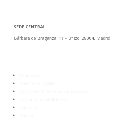
SEDE CENTRAL
Bárbara de Braganza, 11 – 3º izq. 28004, Madrid
Tlf: 91 3913399
Mapa web
Política de cookies
Aviso legal y Política de privacidad
Términos y condiciones
Contacto
Prensa