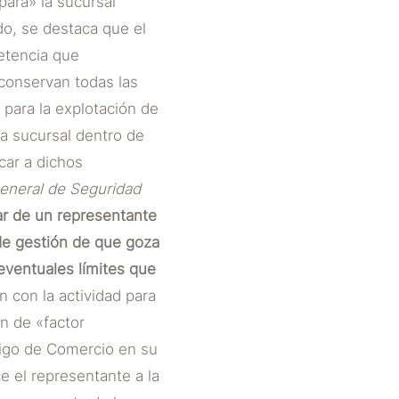
ara» la sucursal
ido, se destaca que el
etencia que
 conservan todas las
para la explotación de
la sucursal dentro de
car a dichos
General de Seguridad
r de un representante
a de gestión de que goza
eventuales límites que
n con la actividad para
n de «factor
ódigo de Comercio en su
e el representante a la