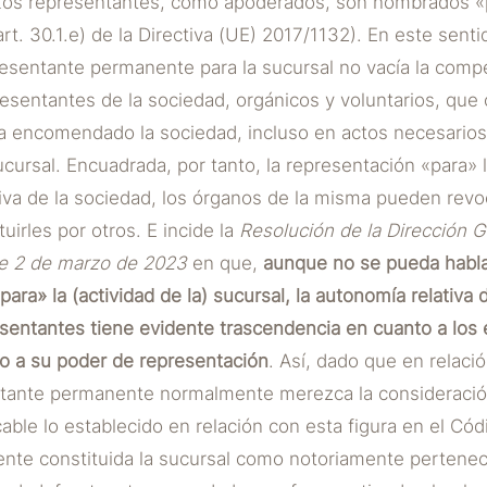
Los representantes, como apoderados, son nombrados «p
art. 30.1.e) de la Directiva (UE) 2017/1132). En este sent
sentante permanente para la sucursal no vacía la comp
esentantes de la sociedad, orgánicos y voluntarios, que
a encomendado la sociedad, incluso en actos necesarios 
sucursal. Encuadrada, por tanto, la representación «para» 
tiva de la sociedad, los órganos de la misma pueden revo
uirles por otros. E incide la
Resolución de la Dirección 
 de 2 de marzo de 2023
en que,
aunque no se pueda habla
para» la (actividad de la) sucursal, la autonomía relativ
esentantes tiene evidente trascendencia en cuanto a los 
 a su poder de representación
. Así, dado que en relació
entante permanente normalmente merezca la consideració
icable lo establecido en relación con esta figura en el C
ente constituida la sucursal como notoriamente pertenec