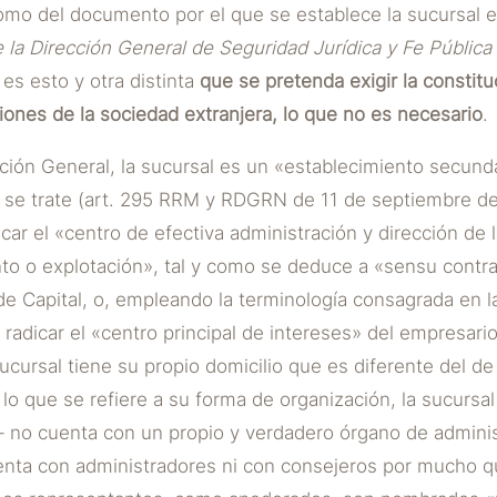
omo del documento por el que se establece la sucursal e
 la Dirección General de Seguridad Jurídica y Fe Públic
es esto y otra distinta
que se pretenda exigir la constit
ones de la sociedad extranjera, lo que no es necesario
.
ión General, la sucursal es un «establecimiento secunda
se trate (art. 295 RRM y RDGRN de 11 de septiembre de 1
car el «centro de efectiva administración y dirección de 
nto o explotación», tal y como se deduce a «sensu contrar
e Capital, o, empleando la terminología consagrada en la
radicar el «centro principal de intereses» del empresario.
ucursal tiene su propio domicilio que es diferente del de
 lo que se refiere a su forma de organización, la sucursal
al– no cuenta con un propio y verdadero órgano de admini
enta con administradores ni con consejeros por mucho q