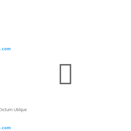
s.com

Dictum Ubīque
s.com