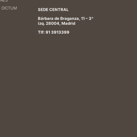
ONES
S DICTUM
SEDE CENTRAL
Bárbara de Braganza, 11 – 3º
izq. 28004, Madrid
Tlf: 91 3913399