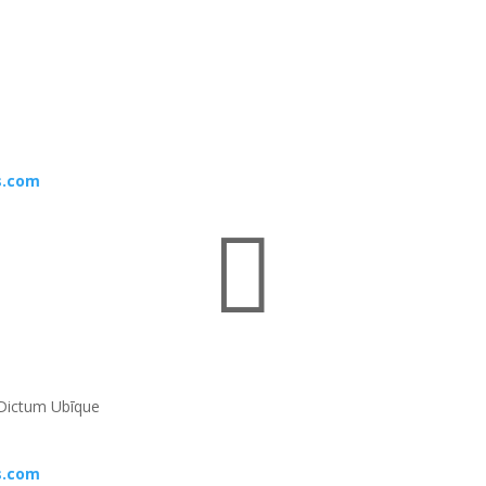
s.com

Dictum Ubīque
s.com