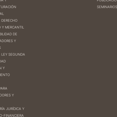
IA Y
PUBLICACI
TURACIÓN
SEMINARIO
AL
 DERECHO
O Y MERCANTIL
ILIDAD DE
ADORES Y
S
 LEY SEGUNDA
DAD
N Y
IENTO
PARA
DORES Y
ÍA JURÍDICA Y
O-FINANCIERA