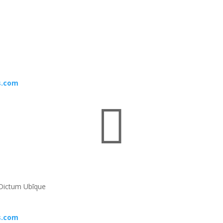
s.com

Dictum Ubīque
s.com