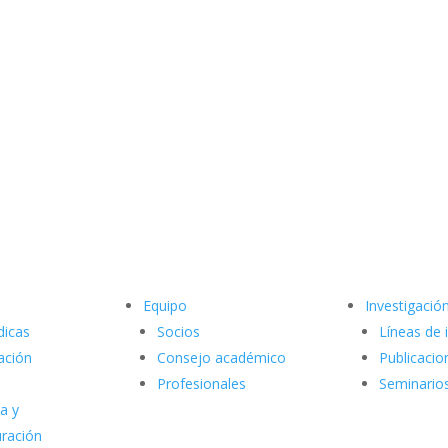
Equipo
Investigació
dicas
Socios
Líneas de 
ación
Consejo académico
Publicacio
Profesionales
Seminario
a y
uración