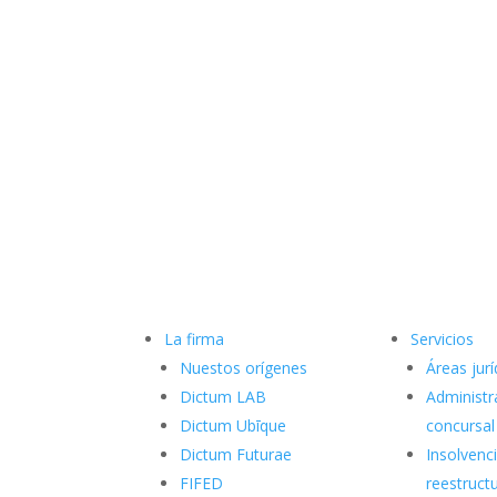
La firma
Servicios
Nuestos orígenes
Áreas jurí
Dictum LAB
Administr
Dictum Ubīque
concursal
Dictum Futurae
Insolvenci
FIFED
reestruct