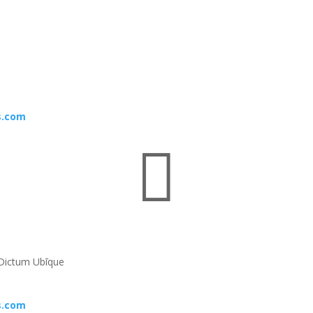
s.com

Dictum Ubīque
s.com