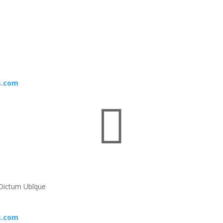
s.com

Dictum Ubīque
s.com