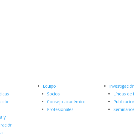
Equipo
Investigació
dicas
Socios
Líneas de 
ación
Consejo académico
Publicacio
Profesionales
Seminario
a y
uración
al