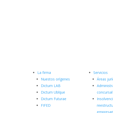
La firma
Servicios
Nuestos orígenes
Áreas jurí
Dictum LAB
Administr
Dictum Ubīque
concursal
Dictum Futurae
Insolvenci
FIFED
reestruct
empresari