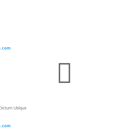
s.com

Dictum Ubīque
s.com