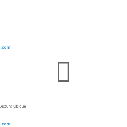
s.com

Dictum Ubīque
s.com