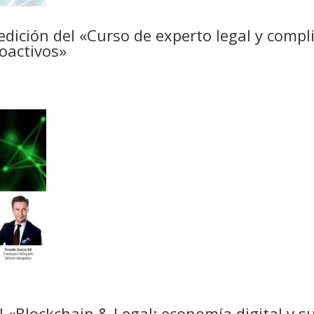
2ª edición del «Curso de experto legal y comp
toactivos»
l «Blockchain & Legal: economía digital y s