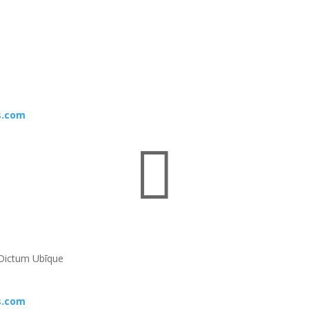
s.com

Dictum Ubīque
s.com